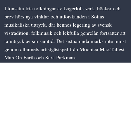
I tonsatta fria tolkningar av Lagerlöfs verk, böcker och
brev hörs nya vinklar och utforskanden i Sofias
musikaliska uttryck, där hennes legering av svensk
vistradition, folkmusik och lekfulla genrelån fortsätter att
ta intryck av sin samtid. Det sistnämnda märks inte minst
genom albumets artistgästspel från Moonica Mac,Tallest
Man On Earth och Sara Parkman.
“Detta är en hyllning till Selma Lagerlöfs verk och
gärning. Med stor inspiration och glädje har jag plockat
utdelar och teman jagälskar ur Selmas verk. Teman alltid
aktuella för människan, då som nu. Utifrån det har även
jag försökt vara i tiden, tiden som är min.”